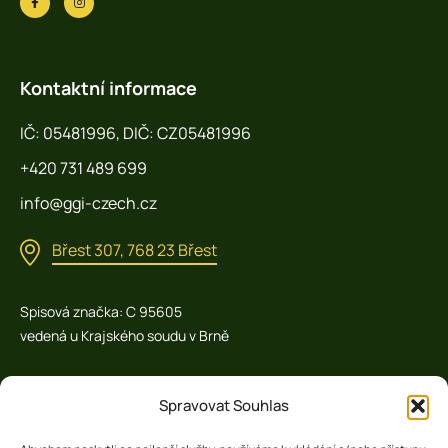
Kontaktní informace
IČ: 05481996, DIČ: CZ05481996
+420 731 489 699
info@ggi-czech.cz
Břest 307, 768 23 Břest
Spisová značka: C 95605
vedená u Krajského soudu v Brně
Provozovna: Kojetínská 1347, kroměříž 767 01
Spravovat Souhlas