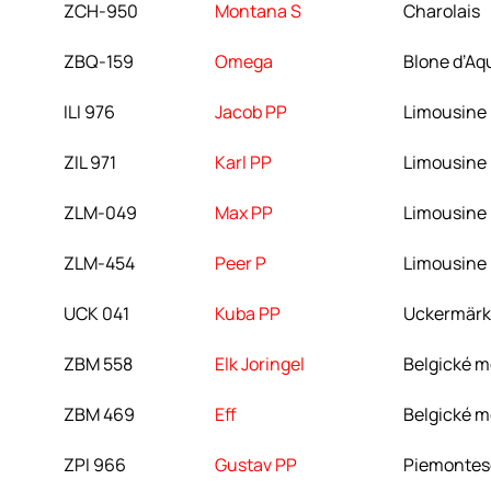
ZCH-950
Montana S
Charolais
ZBQ-159
Omega
Blone ďAqu
ILI 976
Jacob PP
Limousine
ZIL 971
Karl PP
Limousine
ZLM-049
Max PP
Limousine
ZLM-454
Peer P
Limousine
UCK 041
Kuba PP
Uckermärk
ZBM 558
Elk Joringel
Belgické m
ZBM 469
Eff
Belgické m
ZPI 966
Gustav PP
Piemontes