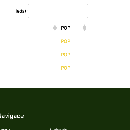
Hledat:
POP
POP
POP
POP
POP
Navigace