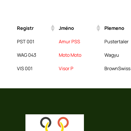
Registr
Jméno
Plemeno
Registr
Jméno
Plemeno
PST 001
Amur PSS
Pustertaler
WAG 043
Moto Moto
Wagyu
VIS 001
Visor P
BrownSwiss