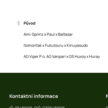
Původ
Původ
Ami-Sprinz x Paul x Baltasar
Itomoritak x Fukutsuru x Kinuyasudo
AG Viper P o. AG Vanpari x GS Huxoy x Huray
Kontaktní informace