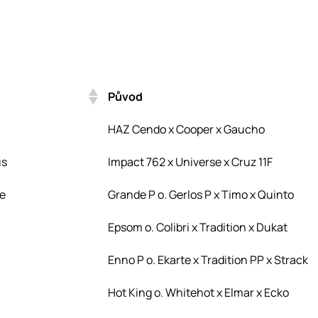
Původ
Původ
HAZ Cendo x Cooper x Gaucho
us
Impact 762 x Universe x Cruz 11F
e
Grande P o. Gerlos P x Timo x Quinto
Epsom o. Colibri x Tradition x Dukat
Enno P o. Ekarte x Tradition PP x Strack
Hot King o. Whitehot x Elmar x Ecko