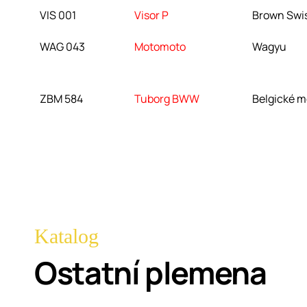
VIS 001
Visor P
Brown Swi
WAG 043
Motomoto
Wagyu
ZBM 584
Tuborg BWW
Belgické m
Katalog
Ostatní plemena