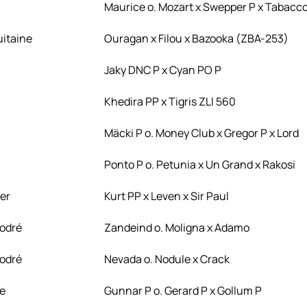
Maurice o. Mozart x Swepper P x Tabacc
itaine
Ouragan x Filou x Bazooka (ZBA-253)
Jaky DNC P x Cyan PO P
Khedira PP x Tigris ZLI 560
Mäcki P o. Money Club x Gregor P x Lord
Ponto P o. Petunia x Un Grand x Rakosi
er
Kurt PP x Leven x Sir Paul
odré
Zandeind o. Moligna x Adamo
odré
Nevada o. Nodule x Crack
e
Gunnar P o. Gerard P x Gollum P