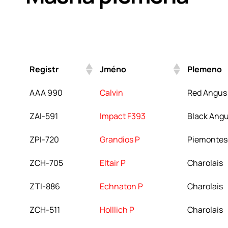
Registr
Jméno
Plemeno
Registr
Jméno
Plemeno
AAA 990
Calvin
Red Angus
ZAI-591
Impact F393
Black Ang
ZPI-720
Grandios P
Piemontes
ZCH-705
Eltair P
Charolais
ZTI-886
Echnaton P
Charolais
ZCH-511
Holllich P
Charolais