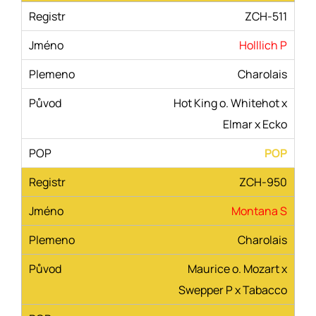
ZCH-511
Holllich P
Charolais
Hot King o. Whitehot x
Elmar x Ecko
POP
ZCH-950
Montana S
Charolais
Maurice o. Mozart x
Swepper P x Tabacco