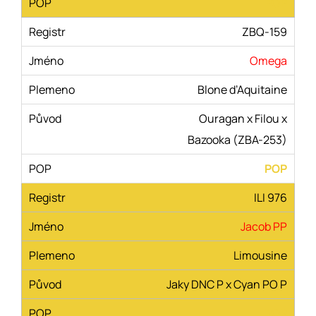
POP
ZBQ-159
Omega
Blone ďAquitaine
Ouragan x Filou x
Bazooka (ZBA-253)
POP
ILI 976
Jacob PP
Limousine
Jaky DNC P x Cyan PO P
POP