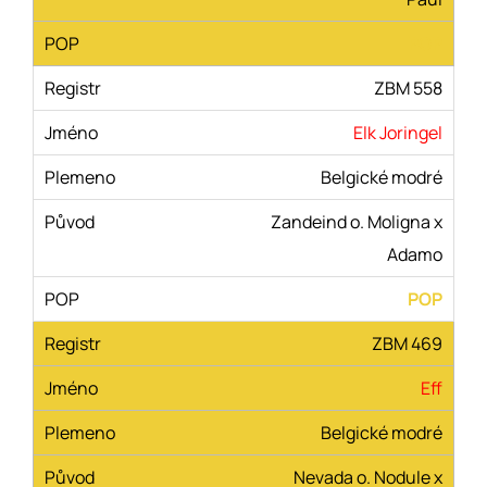
POP
ZBM 558
Elk Joringel
Belgické modré
Zandeind o. Moligna x
Adamo
POP
ZBM 469
Eff
Belgické modré
Nevada o. Nodule x