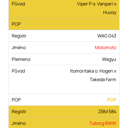
Viper P o. Vanpari x
Huxoy
POP
WAG 043
Motomoto
Wagyu
Itomoritaka o. Hogen x
Takeda Farm
POP
ZBM 584
Tuborg BWW