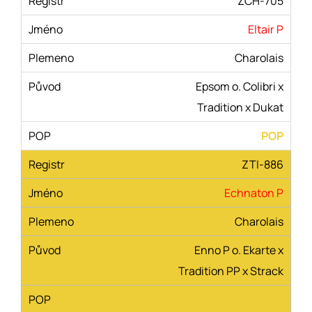
ZCH-705
Eltair P
Charolais
Epsom o. Colibri x
Tradition x Dukat
POP
ZTI-886
Echnaton P
Charolais
Enno P o. Ekarte x
Tradition PP x Strack
POP