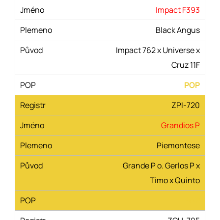
Impact F393
Black Angus
Impact 762 x Universe x
Cruz 11F
POP
ZPI-720
Grandios P
Piemontese
Grande P o. Gerlos P x
Timo x Quinto
POP