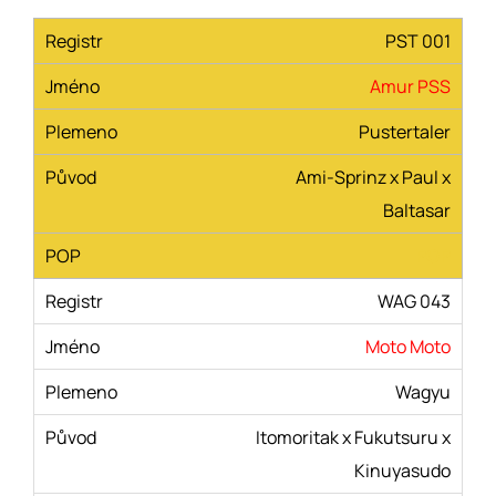
PST 001
Amur PSS
Pustertaler
Ami-Sprinz x Paul x
Baltasar
POP
WAG 043
Moto Moto
Wagyu
Itomoritak x Fukutsuru x
Kinuyasudo