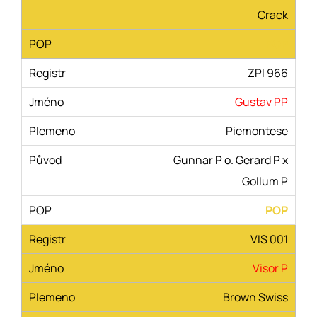
Crack
POP
ZPI 966
Gustav PP
Piemontese
Gunnar P o. Gerard P x
Gollum P
POP
VIS 001
Visor P
Brown Swiss