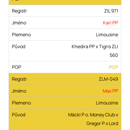
ZIL 971
Karl PP
Limousine
Khedira PP x Tigris ZLI
560
POP
ZLM-049
Max PP
Limousine
Mäcki P o. Money Club x
Gregor P x Lord