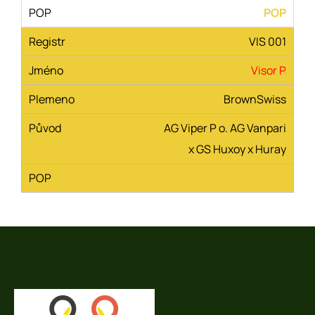
POP
VIS 001
Visor P
BrownSwiss
AG Viper P o. AG Vanpari
x GS Huxoy x Huray
POP