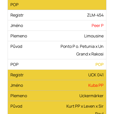
POP
ZLM-454
Peer P
Limousine
Ponto P o. Petunia x Un
Grand x Rakosi
POP
UCK 041
Kuba PP
Uckermärker
Kurt PP x Leven x Sir
Paul