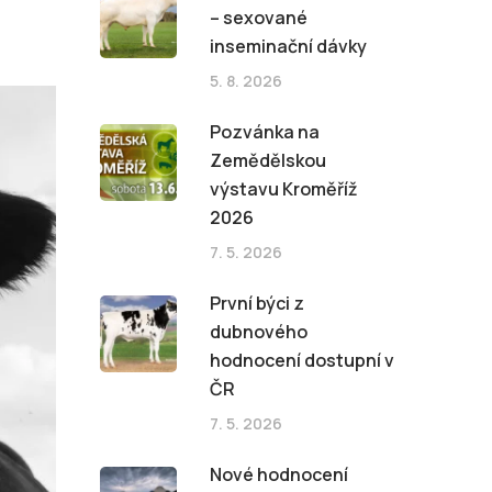
– sexované
inseminační dávky
5. 8. 2026
Pozvánka na
Zemědělskou
výstavu Kroměříž
2026
7. 5. 2026
První býci z
dubnového
hodnocení dostupní v
ČR
7. 5. 2026
Nové hodnocení