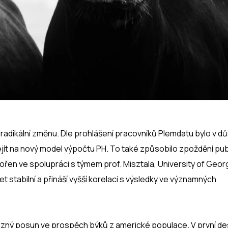
adikální změnu. Dle prohlášení pracovníků Plemdatu bylo v d
ít na nový model výpočtu PH. To také způsobilo zpoždění pub
ořen ve spolupráci s týmem prof. Misztala, University of Geor
t stabilní a přináší vyšší korelaci s výsledky ve významných
razný posun ve prospěch býků z americké populace. V první de