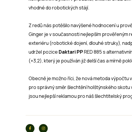
vhodné do robotických stájí.
Z redů nás potěšilo navýšené hodnocení u pro
Ginger je v současnosti nejlepším prověřeným r
exteriéru (robotické dojení, dlouhé struky), na
udržel pozice
Daktari PP
RED 885 s alternativn
(+3,2), který je používán již delší čas a mírně po
Obecně je možno říci, že nová metoda výpočtu vý
pro správný směr šlechtění holštýnského skotu v
jsou nejlepší reklamou pro náš šlechtitelský pro