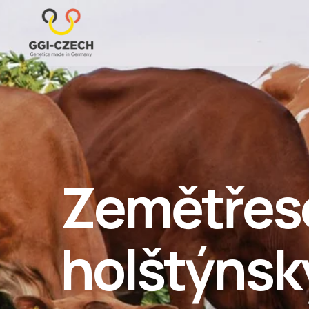
Zemětřese
holštýnsk