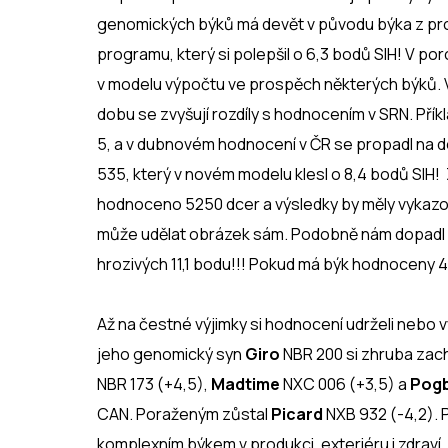
genomických býků má devět v původu býka z prog
programu, který si polepšil o 6,3 bodů SIH! V po
v modelu výpočtu ve prospěch některých býků. Vyš
dobu se zvyšují rozdíly s hodnocením v SRN. Přík
5, a v dubnovém hodnocení v ČR se propadl na de
535, který v novém modelu klesl o 8,4 bodů SIH!
hodnoceno 5250 dcer a výsledky by měly vykazov
může udělat obrázek sám. Podobně nám dopadl 
hrozivých 11,1 bodu!!! Pokud má býk hodnoceny 
Až na čestné výjimky si hodnocení udrželi nebo 
jeho genomický syn
Giro
NBR 200 si zhruba zacho
NBR 173 (+4,5),
Madtime
NXC 006 (+3,5) a
Pog
CAN. Poraženým zůstal
Picard
NXB 932 (-4,2). P
komplexním býkem v produkci, exteriéru i zdraví