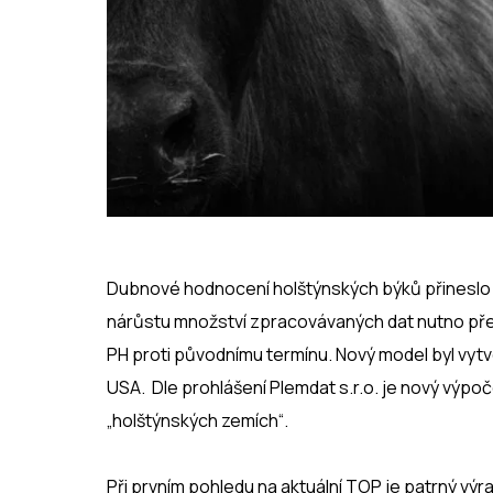
Dubnové hodnocení holštýnských býků přineslo r
nárůstu množství zpracovávaných dat nutno přej
PH proti původnímu termínu. Nový model byl vytv
USA. Dle prohlášení Plemdat s.r.o. je nový výpoče
„holštýnských zemích“.
Při prvním pohledu na aktuální TOP je patrný vý