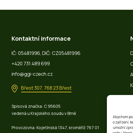
Kontaktní informace
IČ: 05481996, DIČ: CZ05481996
+420 731 489 699
O
info@ggi-czech.cz
A
K
Břest 307, 768 23 Břest
Spisová značka: C 95605
vedená u Krajského soudu v Brně
Abychom posk
o zařízení, 
Provozovna: Kojetínská 1347, kroměříž 767 01
umožní zprac
webu. Nesouh