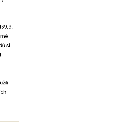
139,9.
orné
dů si
1
žili
ích