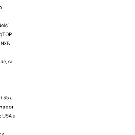
o
elší
v gTOP
o NXB
dě, si
R 35 a
nacor
z USA a
ry