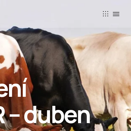
ení
R – duben