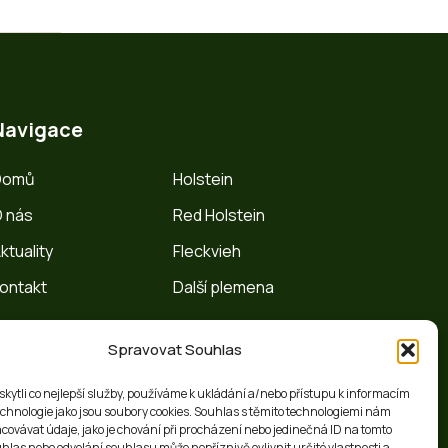
Navigace
Domů
Holstein
 nás
Red Holstein
ktuality
Fleckvieh
ontakt
Další plemena
Spravovat Souhlas
ytli co nejlepší služby, používáme k ukládání a/nebo přístupu k informacím
technologie jako jsou soubory cookies. Souhlas s těmito technologiemi nám
ovávat údaje, jako je chování při procházení nebo jedinečná ID na tomto
las nebo odvolání souhlasu může nepříznivě ovlivnit určité vlastnosti a