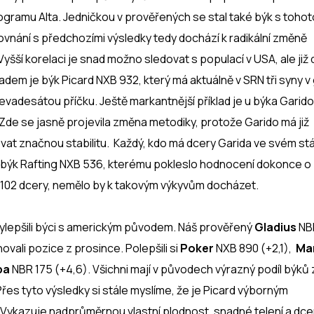
ramu Alta. Jedničkou v prověřených se stal také býk s tohot
rovnání s předchozími výsledky tedy dochází k radikální změně
ší korelaci je snad možno sledovat s populací v USA, ale již d
ladem je býk Picard NXB 932, který má aktuálně v SRN tři syny 
vadesátou příčku. Ještě markantnější příklad je u býka Garid
 Zde se jasně projevila změna metodiky, protože Garido má již
at značnou stabilitu. Každý, kdo má dcery Garida ve svém stá
býk Rafting NXB 536, kterému pokleslo hodnocení dokonce o
4102 dcery, nemělo by k takovým výkyvům docházet.
vylepšili býci s americkým původem. Náš prověřený
Gladius
NB
vali pozice z prosince. Polepšili si
Poker
NXB 890 (+2,1),
Ma
ba
NBR 175 (+4,6). Všichni mají v původech výrazný podíl býků 
řes tyto výsledky si stále myslíme, že je Picard výborným
. Vykazuje nadprůměrnou vlastní plodnost, snadné telení a dce