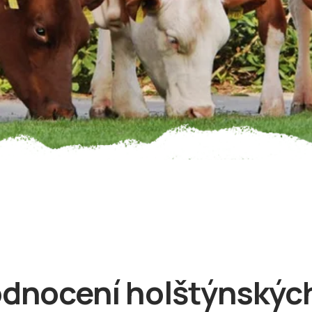
odnocení holštýnskýc