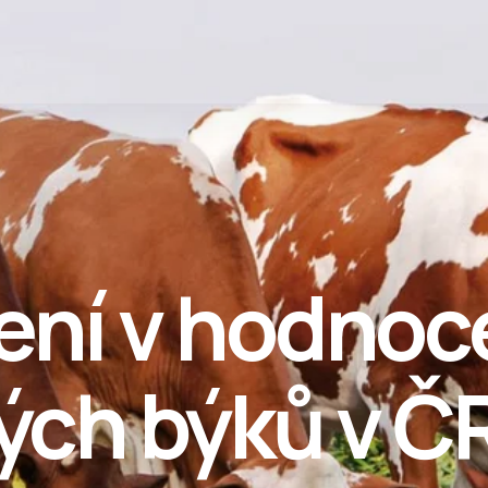
ní v hodnoc
ých býků v Č