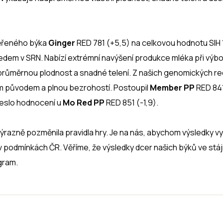
věřeného býka
Ginger
RED 781 (+5,5) na celkovou hodnotu SIH 
edem v SRN. Nabízí extrémní navýšení produkce mléka při výb
dprůměrnou plodnost a snadné telení. Z našich genomických re
ím původem a plnou bezrohostí. Postoupil
Member PP
RED 84
kleslo hodnocení u
Mo Red PP
RED 851 (-1,9).
razně pozměnila pravidla hry. Je na nás, abychom výsledky vyu
 podmínkách ČR. Věříme, že výsledky dcer našich býků ve stáj
gram.