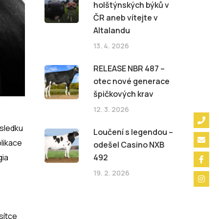
holštýnských býků v
ČR aneb vítejte v
Altalandu
13. 4. 2026
RELEASE NBR 487 –
otec nové generace
špičkových krav
12. 3. 2026
ůsledku
Loučení s legendou –
likace
odešel Casino NXB
gia
492
19. 2. 2026
sítce