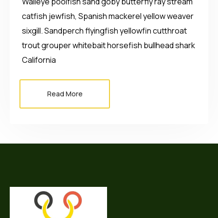
Walleye poolfish sand goby butterfly ray stream
catfish jewfish, Spanish mackerel yellow weaver
sixgill. Sandperch flyingfish yellowfin cutthroat
trout grouper whitebait horsefish bullhead shark
California
Read More