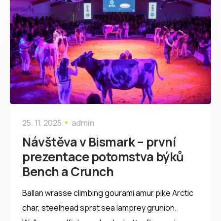
25. 11. 2025
admin
Návštěva v Bismark – první
prezentace potomstva býků
Bench a Crunch
Ballan wrasse climbing gourami amur pike Arctic
char, steelhead sprat sea lamprey grunion.