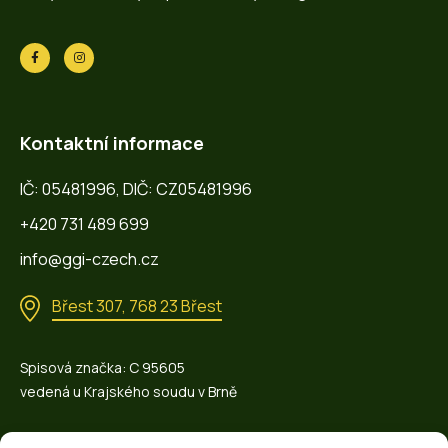
Kontaktní informace
IČ: 05481996, DIČ: CZ05481996
+420 731 489 699
info@ggi-czech.cz
Břest 307, 768 23 Břest
Spisová značka: C 95605
vedená u Krajského soudu v Brně
Provozovna: Kojetínská 1347, kroměříž 767 01